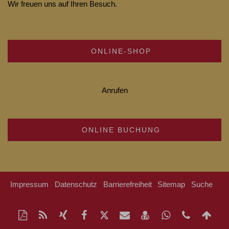
Wir freuen uns auf Ihren Besuch.
ONLINE-SHOP
Anrufen
ONLINE BUCHUNG
Impressum
Datenschutz
Barrierefreiheit
Sitemap
Suche
Diese
RSS-
Auf
Auf
Auf
Per
vCard
Auf
Kontakt
Na
Seite
Feed
Xing
Facebook
Twitter
Mail
speichern
Whatsapp
Telefonn
obe