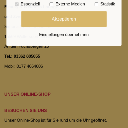
Essenziell
Externe Medien
Statistik
Beauty & Wellness Lounge
und Zweithaar Lounge
Akzeptieren
Simona Albert - Inhaberin
Einstellungen übernehmen
15569 Woltersdorf bei Berlin
An den Fuchsbergen 25
Tel.: 03362 885055
Mobil: 0177 4664606
UNSER ONLINE-SHOP
BESUCHEN SIE UNS
Unser Online-Shop ist für Sie rund um die Uhr geöffnet.