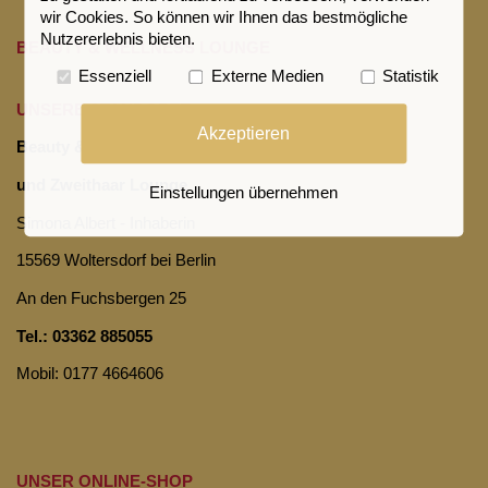
wir Cookies. So können wir Ihnen das bestmögliche
Nutzererlebnis bieten.
BEAUTY & WELLNESS LOUNGE
Essenziell
Externe Medien
Statistik
UNSERE STANDORTE
Akzeptieren
Beauty & Wellness Lounge
und Zweithaar Lounge
Einstellungen übernehmen
Simona Albert - Inhaberin
15569 Woltersdorf bei Berlin
An den Fuchsbergen 25
Tel.: 03362 885055
Mobil: 0177 4664606
UNSER ONLINE-SHOP